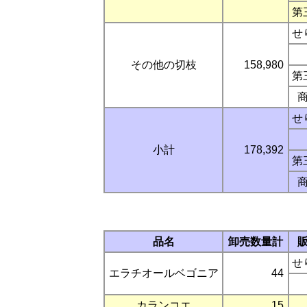
第
せ
その他の切枝
158,980
第
せ
小計
178,392
第
品名
卸売数量計
せ
エラチオールベゴニア
44
カランコエ
15