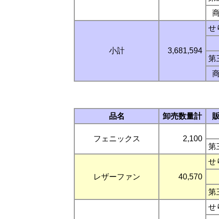
せ
小計
3,681,594
第
品名
卸売数量計
フェニックス
2,100
第
せ
レザーファン
40,570
第
せ