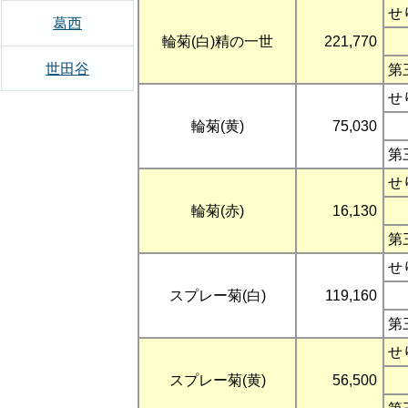
せ
葛西
輪菊(白)精の一世
221,770
世田谷
第
せ
輪菊(黄)
75,030
第
せ
輪菊(赤)
16,130
第
せ
スプレー菊(白)
119,160
第
せ
スプレー菊(黄)
56,500