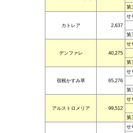
第
せ
カトレア
2,637
第
せ
デンファレ
40,275
第
せ
宿根かすみ草
65,276
第
せ
アルストロメリア
99,512
第
せ