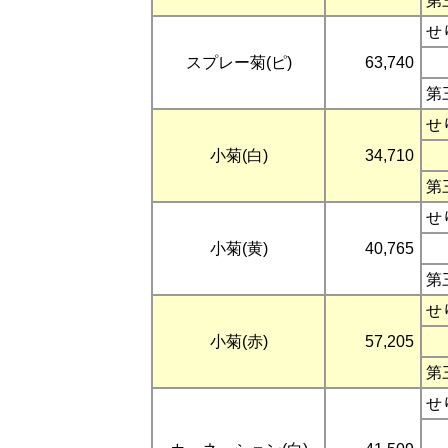
第
せ
スプレー菊(ピ)
63,740
第
せ
小菊(白)
34,710
第
せ
小菊(黄)
40,765
第
せ
小菊(赤)
57,205
第
せ