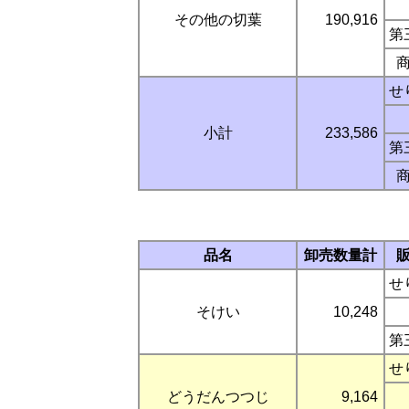
その他の切葉
190,916
第
せ
小計
233,586
第
品名
卸売数量計
せ
そけい
10,248
第
せ
どうだんつつじ
9,164