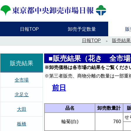
日報TOP
卸売予定数量
販
日報TOP
販売結果
■販売結果（花き 全市場
販売結果
※卸売価格は各市場の結果をご覧くださ
※第三者販売、商物分離の数量は一部重
全市場
前日
北足立
品名
卸売数量計
大田
せ
輪菊(白)
760
板橋