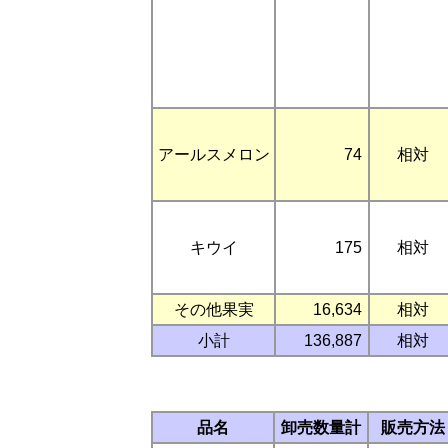
アールスメロン
74
相対
キウイ
175
相対
その他果実
16,634
相対
小計
136,887
相対
品名
卸売数量計
販売方法