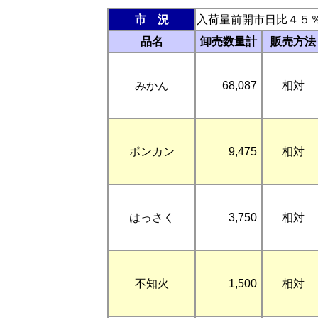
市 況
入荷量前開市日比４５
品名
卸売数量計
販売方法
みかん
68,087
相対
ポンカン
9,475
相対
はっさく
3,750
相対
不知火
1,500
相対