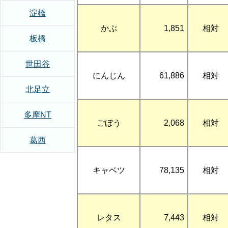
淀橋
かぶ
1,851
相対
板橋
世田谷
にんじん
61,886
相対
北足立
多摩NT
ごぼう
2,068
相対
葛西
キャベツ
78,135
相対
レタス
7,443
相対