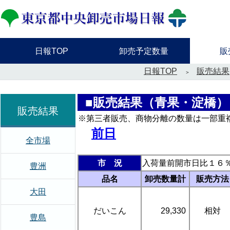
日報TOP
卸売予定数量
販
日報TOP
販売結果
■販売結果（青果・淀橋）
販売結果
※第三者販売、商物分離の数量は一部重
前日
全市場
市 況
入荷量前開市日比１６
豊洲
品名
卸売数量計
販売方法
大田
だいこん
29,330
相対
豊島