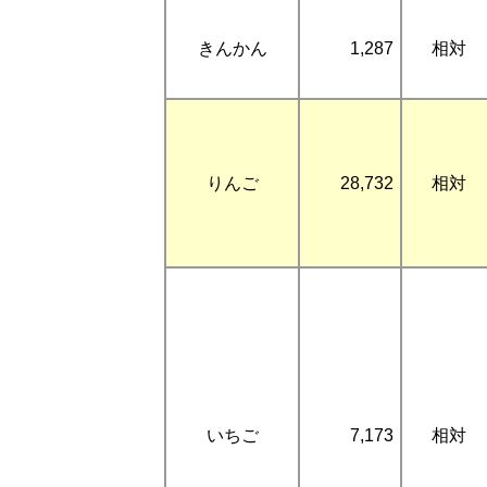
きんかん
1,287
相対
りんご
28,732
相対
いちご
7,173
相対