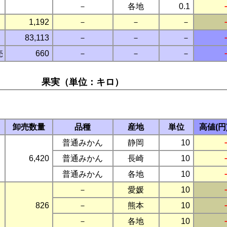
－
各地
0.1
1,192
－
－
－
83,113
－
－
－
売
660
－
－
－
果実（単位：キロ）
卸売数量
品種
産地
単位
高値(円
普通みかん
静岡
10
6,420
普通みかん
長崎
10
普通みかん
各地
10
－
愛媛
10
826
－
熊本
10
－
各地
10