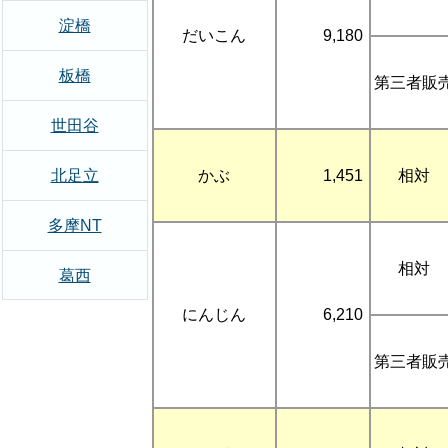
淀橋
だいこん
9,180
板橋
第三者販
世田谷
北足立
かぶ
1,451
相対
多摩NT
相対
葛西
にんじん
6,210
第三者販