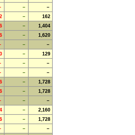
－
－
－
2
－
162
6
－
1,404
6
－
1,620
－
－
－
0
－
129
－
－
－
－
－
－
6
－
1,728
6
－
1,728
－
－
－
4
－
2,160
6
－
1,728
－
－
－