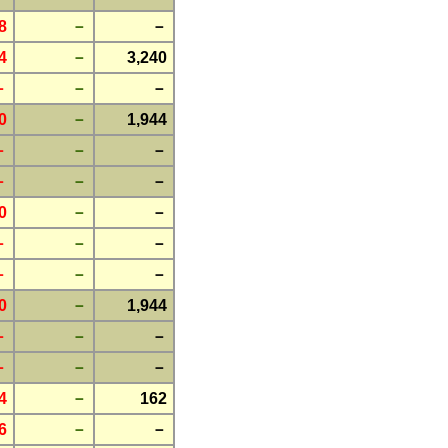
8
－
－
4
－
3,240
－
－
－
0
－
1,944
－
－
－
－
－
－
0
－
－
－
－
－
－
－
－
0
－
1,944
－
－
－
－
－
－
4
－
162
6
－
－