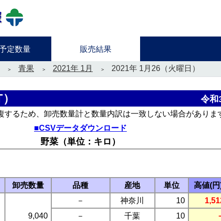
予定数量
販売結果
青果
2021年 1月
2021年 1月26（火曜日）
T）
令和3
複するため、卸売数量計と数量内訳は一致しない場合がありま
■CSVデータダウンロード
野菜（単位：キロ）
卸売数量
品種
産地
単位
高値(円
－
神奈川
10
1,51
9,040
－
千葉
10