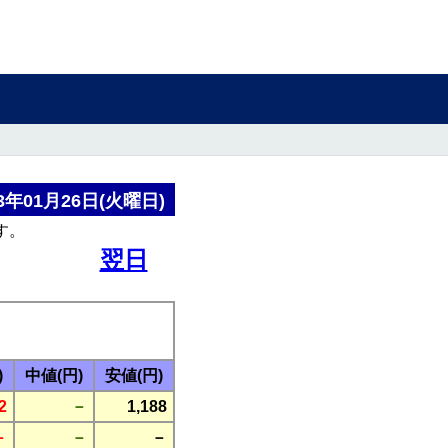
年01月26日(火曜日)
す。
翌日
)
中値(円)
安値(円)
2
－
1,188
－
－
－