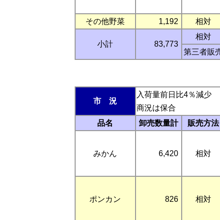
その他野菜
1,192
相対
相対
小計
83,773
第三者販
入荷量前日比4％減少
市 況
商況は保合
品名
卸売数量計
販売方法
みかん
6,420
相対
ポンカン
826
相対