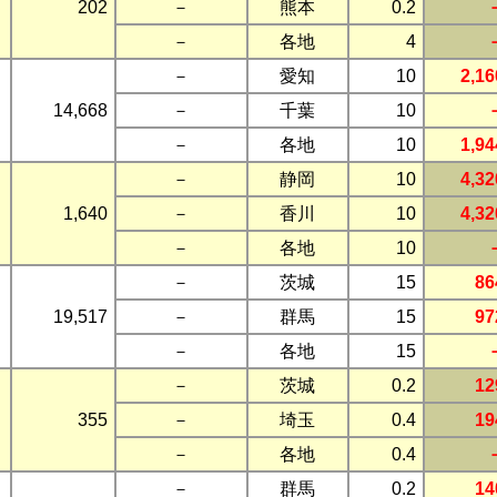
202
－
熊本
0.2
－
各地
4
－
愛知
10
2,16
14,668
－
千葉
10
－
各地
10
1,94
－
静岡
10
4,32
1,640
－
香川
10
4,32
－
各地
10
－
茨城
15
86
19,517
－
群馬
15
97
－
各地
15
－
茨城
0.2
12
355
－
埼玉
0.4
19
－
各地
0.4
－
群馬
0.2
14