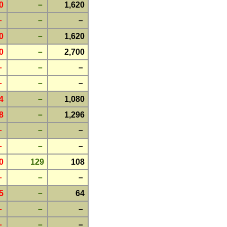
0
－
1,620
－
－
－
0
－
1,620
0
－
2,700
－
－
－
－
－
－
4
－
1,080
8
－
1,296
－
－
－
－
－
－
0
129
108
－
－
－
5
－
64
－
－
－
－
－
－