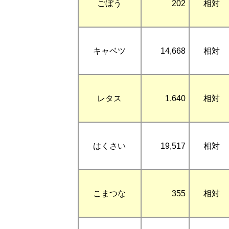
ごぼう
202
相対
キャベツ
14,668
相対
レタス
1,640
相対
はくさい
19,517
相対
こまつな
355
相対