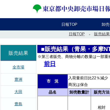
日報TOP
卸売
日報TOP
販売結果
■販売結果（青果・多摩N
販売結果
※第三者販売、商物分離の数量は一部重
前日
全市場
入荷量前日比22％減少
豊洲
市 況
商況は保合
大田
品名
卸売数量計
販売方法
豊島
相対