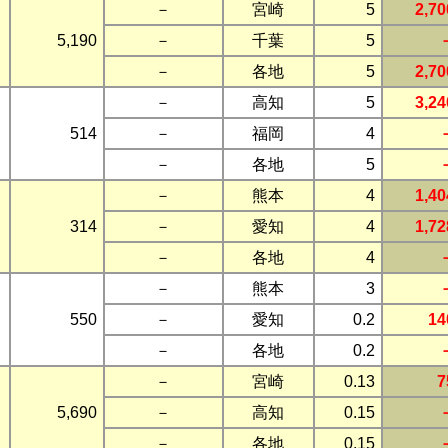
－
宮崎
5
2,70
5,190
－
千葉
5
－
各地
5
2,70
－
高知
5
3,24
514
－
福岡
4
－
各地
5
－
熊本
4
1,40
314
－
愛知
4
1,72
－
各地
4
－
熊本
3
550
－
愛知
0.2
14
－
各地
0.2
－
宮崎
0.13
7
5,690
－
高知
0.15
－
各地
0.15