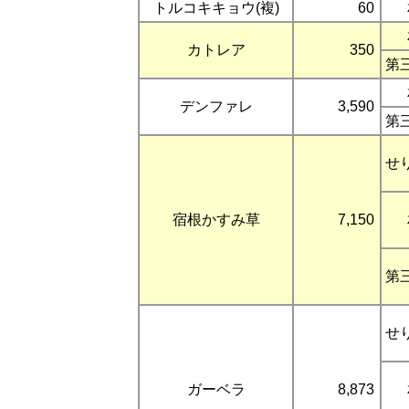
トルコキキョウ(複)
60
カトレア
350
第
デンファレ
3,590
第
せ
宿根かすみ草
7,150
第
せ
ガーベラ
8,873