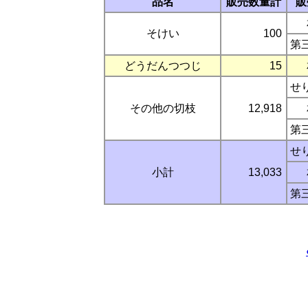
品名
販売数量計
販
そけい
100
第
どうだんつつじ
15
せ
その他の切枝
12,918
第
せ
小計
13,033
第