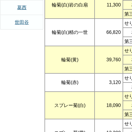
輪菊(白)岩の白扇
11,300
葛西
第
世田谷
せ
輪菊(白)精の一世
66,820
第
せ
輪菊(黄)
39,760
第
せ
輪菊(赤)
3,120
せ
スプレー菊(白)
18,090
第
せ