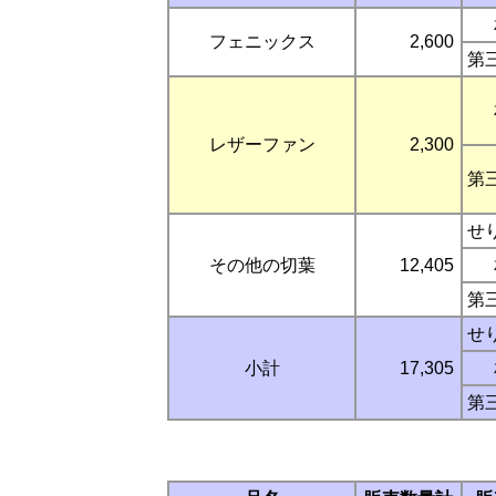
フェニックス
2,600
第
レザーファン
2,300
第
せ
その他の切葉
12,405
第
せ
小計
17,305
第