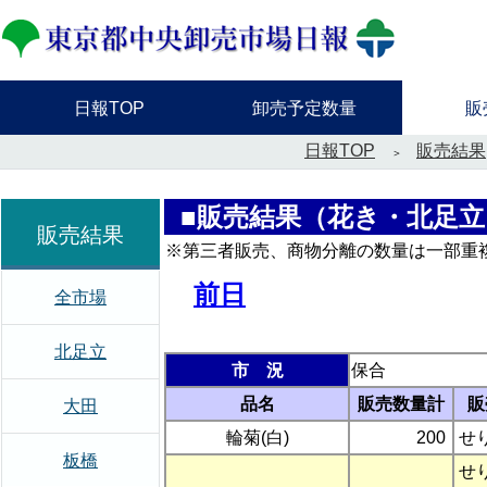
日報TOP
卸売予定数量
販
日報TOP
販売結果
■販売結果（花き・北足立
販売結果
※第三者販売、商物分離の数量は一部重
前日
全市場
北足立
市 況
保合
品名
販売数量計
販
大田
輪菊(白)
200
せ
板橋
せ