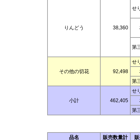
せ
りんどう
38,360
第
せ
その他の切花
92,498
第
せ
小計
462,405
第
品名
販売数量計
販