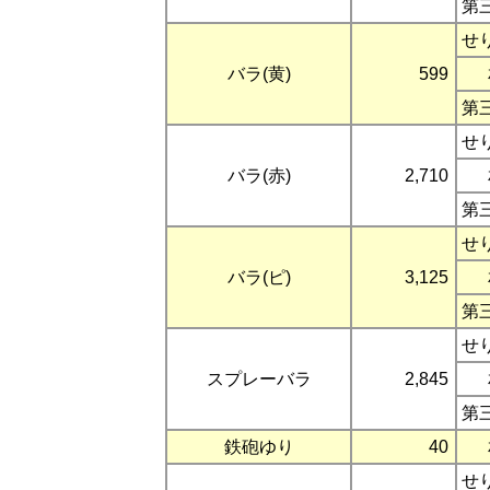
第
せ
バラ(黄)
599
第
せ
バラ(赤)
2,710
第
せ
バラ(ピ)
3,125
第
せ
スプレーバラ
2,845
第
鉄砲ゆり
40
せ