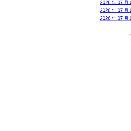
2026 年 07 月 
2026 年 07 月 
2026 年 07 月 