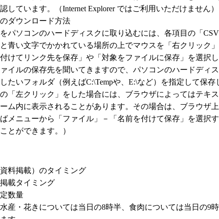
。（Internet Explorer ではご利用いただけません）
のダウンロード方法
コンのハードディスクに取り込むには、各項目の「CSV
文字でかかれている場所の上でマウスを「右クリック」
リンク先を保存」や「対象をファイルに保存」を選択し
の保存先を聞いてきますので、パソコンのハードディスク
ォルダ（例えばC:\Tempや、E:\など）を指定して保存
左クリック」をした場合には、ブラウザによってはテキス
に表示されることがあります。その場合は、ブラウザ上
ーから「ファイル」－「名前を付けて保存」を選択す
できます。）
資料掲載）のタイミング
掲載タイミング
定数量
きについては当日の8時半、食肉については当日の9時