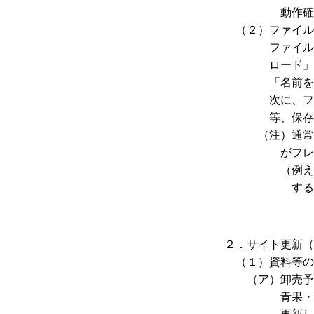
動作確認しています
（２）ファイル
ファイルをパソ
ロード」と青い
「名前を付けて
次に、ファイル
等、保存したいフ
（注）通常の「
がフレーム内
（例えばメニュ
することが
２．サイト更新（
（１）資料等の
（ア）卸売予
青果・水産・花