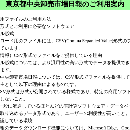
東京都中央卸売市場日報のご利用案内
用ファイルのご利用方法
形式とご利用に必要なソフトウェア
ル形式
ァイルには、CSV(Comma Separated Value)形式
います。
報）CSV形式でファイルをご提供している理由
ついては、より汎用性の高い形式でデータを提供でき
す。
市場日報については、CSV形式でファイルを提供して
て以下の理由によるものです。
形式は形式が公開されている様式であり、特定の商用ソフ
こと。
通しているほとんどの表計算ソフトウェア・データベー
データ形式であり、ユーザーの利便性が高いこと。
認している環境
ウンロード機能については、Microsoft Edge、Google 