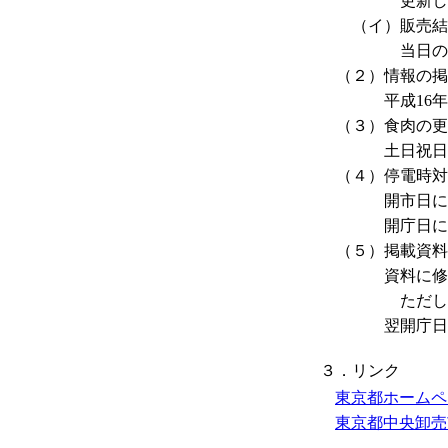
更新しま
（イ）販売結
当日の15時3
（２）情報の掲
平成16年(20
（３）食肉の更
土日祝日の実績
（４）停電時対
開市日に停電が
開庁日に更新
（５）掲載資料
資料に修正が
ただし、土日祝
翌開庁日以降
３．リンク
東京都ホームペ
東京都中央卸売