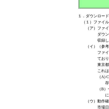
１．ダウンロード
（１）ファイル
（ア）ファイ
ダウンロード用のフ
収録して
（イ）（参考情
ファイル形式に
ておりま
東京都中央卸売
これは主とし
（A) CSV
存しない
（B）一般に流
に取り込める
（ウ）動作確
市場日報のデータダ