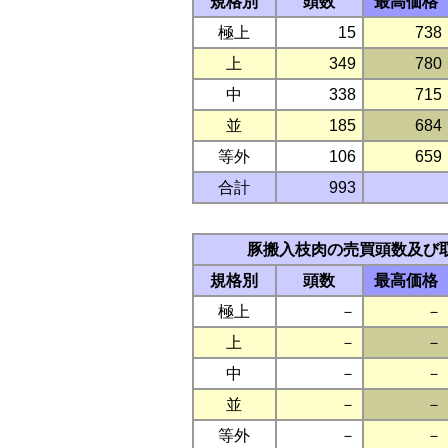
規格別
頭数
最高価格
極上
15
738
上
349
780
中
338
715
並
185
684
等外
106
659
合計
993
豚搬入枝肉の売買頭数及び
規格別
頭数
最高価格
極上
－
－
上
－
－
中
－
－
並
－
－
等外
－
－