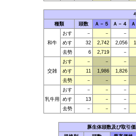
種類
頭数
Ａ－５
Ａ－４
Ａ
おす
－
－
－
和牛
めす
32
2,742
2,056
1
去勢
6
2,719
－
おす
－
－
－
交雑
めす
11
1,986
1,826
去勢
－
－
－
おす
－
－
－
乳牛用
めす
13
－
－
去勢
－
－
－
豚生体頭数及び取引価