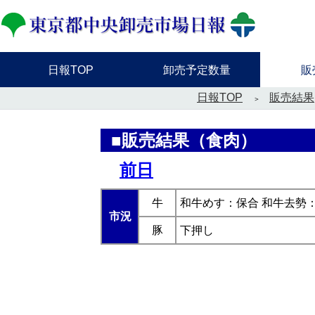
日報TOP
卸売予定数量
販
日報TOP
販売結果
■販売結果（食肉）
前日
牛
和牛めす：保合 和牛去勢
市況
豚
下押し