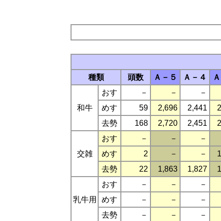
種類
頭数
Ａ－５
Ａ－４
Ａ
おす
－
－
－
和牛
めす
59
2,696
2,441
2
去勢
168
2,720
2,451
2
おす
－
－
－
交雑
めす
2
－
－
1
去勢
22
1,863
1,827
1
おす
－
－
－
乳牛用
めす
－
－
－
去勢
－
－
－