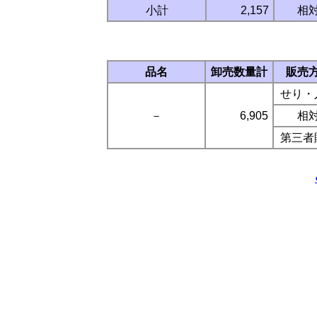
小計
2,157
相
品名
卸売数量計
販売
せり・
－
6,905
相
第三者