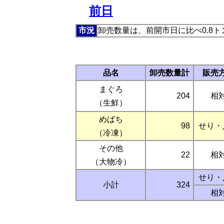
前日
市況
卸売数量は、前開市日に比べ0.8
品名
卸売数量計
販売
まぐろ
204
相
（生鮮）
めばち
98
せり・
（冷凍）
その他
22
相
（大物冷）
せり・
小計
324
相