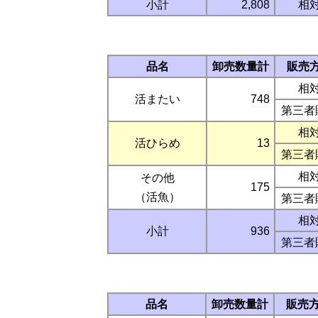
小計
2,808
相
品名
卸売数量計
販売
相
活またい
748
第三者
相
活ひらめ
13
第三者
相
その他
175
（活魚）
第三者
相
小計
936
第三者
品名
卸売数量計
販売