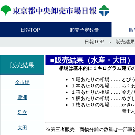
日報TOP
卸売予定数量
販
日報TOP
販売結果
■販売結果（水産・大田）
販売結果
相場は基本的に１キログラム建て
１尾あたりの相場 …… とび
全市場
１本あたりの相場 …… ちく
１箱あたりの相場 …… 冷え
豊洲
１梱あたりの相場 …… めざ
１枚あたりの相場 …… かき
開干あじ，かまぼ
足立
大田
※第三者販売、商物分離の数量は一部重