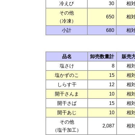
冷えび
30
相
その他
650
相
（冷凍）
小計
680
相
品名
卸売数量計
販売
塩さけ
8
相
塩かずのこ
15
相
しらす干
12
相
開干さんま
10
相
開干さば
15
相
開干あじ
10
相
その他
2,087
相
（塩干加工）