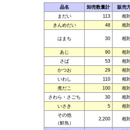
品名
卸売数量計
販売
まだい
113
相
きんめだい
48
相
はまち
30
相
あじ
90
相
さば
53
相
かつお
29
相
いわし
110
相
煮だこ
100
相
さわら・さごち
30
相
いさき
5
相
その他
2,200
相
（鮮魚）