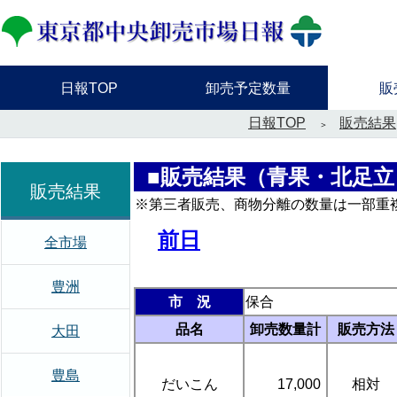
日報TOP
卸売予定数量
販
日報TOP
販売結果
■販売結果（青果・北足立
販売結果
※第三者販売、商物分離の数量は一部重
前日
全市場
豊洲
市 況
保合
品名
卸売数量計
販売方法
大田
豊島
だいこん
17,000
相対