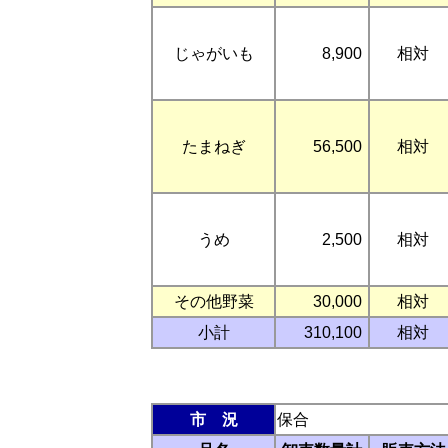
じゃがいも
8,900
相対
たまねぎ
56,500
相対
うめ
2,500
相対
その他野菜
30,000
相対
小計
310,100
相対
市 況
保合