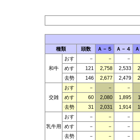
種類
頭数
Ａ－５
Ａ－４
Ａ
おす
－
－
－
和牛
めす
121
2,758
2,533
2
去勢
146
2,677
2,479
2
おす
－
－
－
交雑
めす
60
2,080
1,895
去勢
31
2,031
1,914
1
おす
－
－
－
乳牛用
めす
－
－
－
去勢
－
－
－