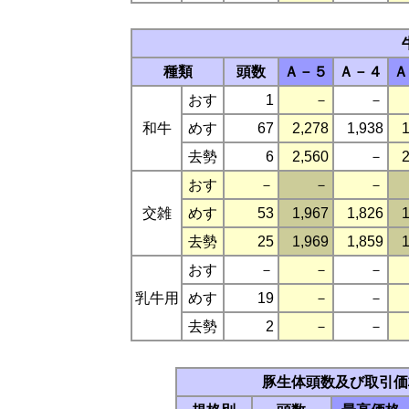
種類
頭数
Ａ－５
Ａ－４
Ａ
おす
1
－
－
和牛
めす
67
2,278
1,938
1
去勢
6
2,560
－
2
おす
－
－
－
交雑
めす
53
1,967
1,826
1
去勢
25
1,969
1,859
1
おす
－
－
－
乳牛用
めす
19
－
－
去勢
2
－
－
豚生体頭数及び取引価