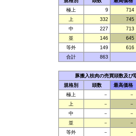
規格別
頭数
最高価格
極上
9
714
上
332
745
中
227
713
並
146
645
等外
149
616
合計
863
豚搬入枝肉の売買頭数及び
規格別
頭数
最高価格
極上
－
－
上
－
－
中
－
－
並
－
－
等外
－
－