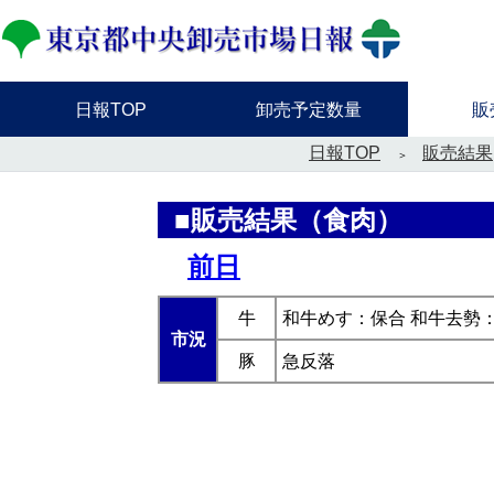
日報TOP
卸売予定数量
販
日報TOP
販売結果
■販売結果（食肉）
前日
牛
和牛めす：保合 和牛去勢
市況
豚
急反落