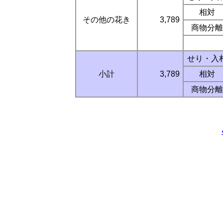
相対
その他の花き
3,789
商物分離
せり・入
小計
3,789
相対
商物分離