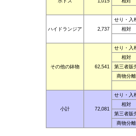
ポトス
1,015
相対
せり・入
ハイドランジア
2,737
相対
せり・入
相対
その他の鉢物
62,541
第三者販
商物分離
せり・入
相対
小計
72,081
第三者販
商物分離