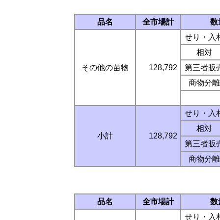
品名
全市場計
数
せり・入
相対
その他の苗物
128,792
第三者販
商物分離
せり・入
相対
小計
128,792
第三者販
商物分離
品名
全市場計
数
せり・入