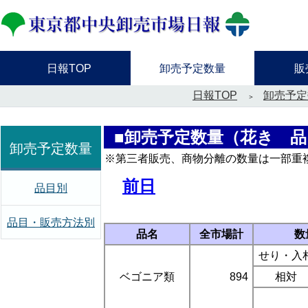
日報TOP
卸売予定数量
販
日報TOP
卸売予定
■卸売予定数量（花き 
卸売予定数量
※第三者販売、商物分離の数量は一部重
前日
品目別
品目・販売方法別
品名
全市場計
数
せり・入
ベゴニア類
894
相対