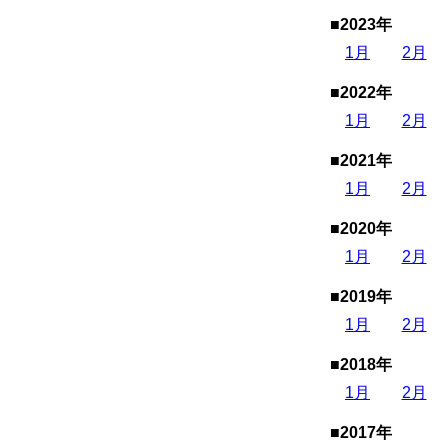
■2023年
1月
2月
■2022年
1月
2月
■2021年
1月
2月
■2020年
1月
2月
■2019年
1月
2月
■2018年
1月
2月
■2017年