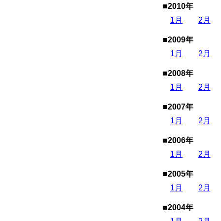
■2010年
1月
2月
■2009年
1月
2月
■2008年
1月
2月
■2007年
1月
2月
■2006年
1月
2月
■2005年
1月
2月
■2004年