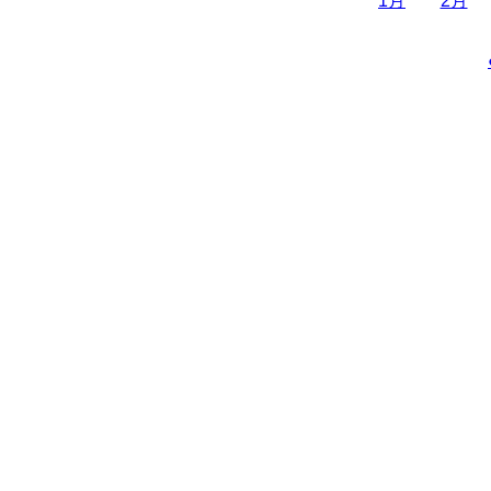
1月
2月