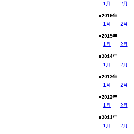
1月
2月
■2016年
1月
2月
■2015年
1月
2月
■2014年
1月
2月
■2013年
1月
2月
■2012年
1月
2月
■2011年
1月
2月