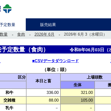
予定数量
販売結果
数量
食肉
2026年 6月
2026年 6月 3（水曜日）
売予定数量（食肉）
令和8年06月03日
日
■CSVデータダウンロード
（単位：頭）
区分
上場頭数
本日と畜
生体
和牛
336.00
321.00
交雑種
88.00
105.00
乳牛
－
－