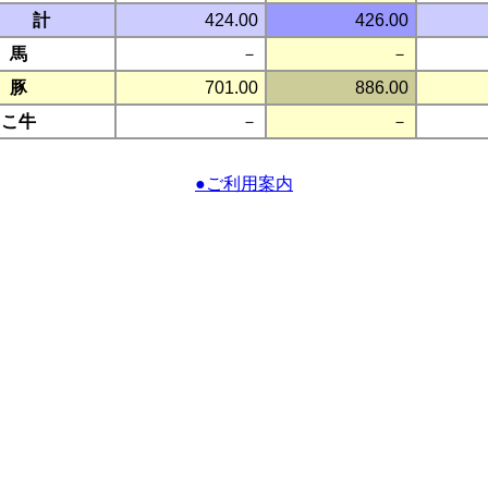
計
424.00
426.00
馬
－
－
豚
701.00
886.00
こ牛
－
－
●ご利用案内