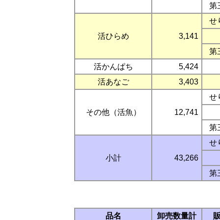
第
せ
活ひらめ
3,141
第
活かんぱち
5,424
活あなご
3,403
せ
その他（活魚）
12,741
第
せ
小計
43,266
第
品名
卸売数量計