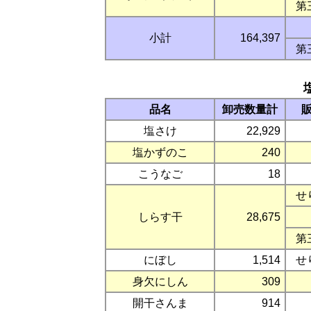
第
小計
164,397
第
品名
卸売数量計
塩さけ
22,929
塩かずのこ
240
こうなご
18
せ
しらす干
28,675
第
にぼし
1,514
せ
身欠にしん
309
開干さんま
914