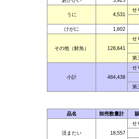
あかがい
3,925
せ
うに
4,531
けがに
1,602
せ
その他（鮮魚）
128,641
第
せ
小計
484,438
第
品名
卸売数量計
せ
活またい
18,557