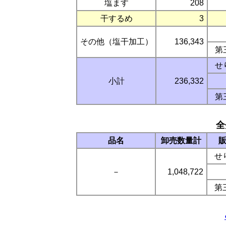
塩ます
208
干するめ
3
その他（塩干加工）
136,343
第
せ
小計
236,332
第
全
品名
卸売数量計
せ
－
1,048,722
第