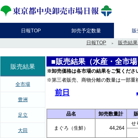
日報TOP
卸売予定数量
販
日報TOP
販売結果
■販売結果（水産・全市場
販売結果
※卸売価格は各市場の結果をご覧くださ
※第三者販売、商物分離の数量は一部重
全市場
前日
豊洲
品名
卸売数量計
足立
せ
まぐろ（生鮮）
44,264
大田