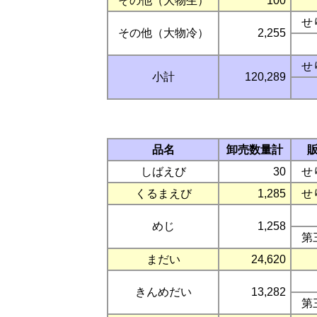
その他（大物生）
100
せ
その他（大物冷）
2,255
せ
小計
120,289
品名
卸売数量計
しばえび
30
せ
くるまえび
1,285
せ
めじ
1,258
第
まだい
24,620
きんめだい
13,282
第