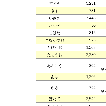
すずき
5,231
きす
731
いさき
7,448
たかべ
50
こはだ
815
まながつお
976
とびうお
1,508
たちうお
2,280
あんこう
802
第
あゆ
1,206
かき
792
第
ほたて
2,542