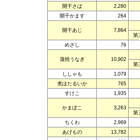
開干さば
2,280
開干かます
264
開干あじ
7,864
第
めざし
76
蒲焼うなぎ
10,902
第
ししゃも
1,079
煮ほたるいか
765
すけこ
1,935
かまぼこ
3,263
第
ちくわ
2,969
あげもの
13,782