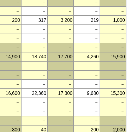
－
－
－
－
－
－
－
－
－
－
200
317
3,200
219
1,000
－
－
－
－
－
－
－
－
－
－
－
－
－
－
－
14,900
18,740
17,700
4,260
15,900
－
－
－
－
－
－
－
－
－
－
－
－
－
－
－
16,600
22,360
17,300
9,680
15,300
－
－
－
－
－
－
－
－
－
－
－
－
－
－
－
800
40
－
200
2,000