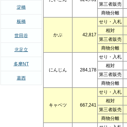
第三者販売
淀橋
商物分離
板橋
せり・入札
相対
かぶ
42,817
世田谷
第三者販売
商物分離
北足立
せり・入札
多摩NT
相対
にんじん
284,178
第三者販売
葛西
商物分離
せり・入札
相対
キャベツ
667,241
第三者販売
商物分離