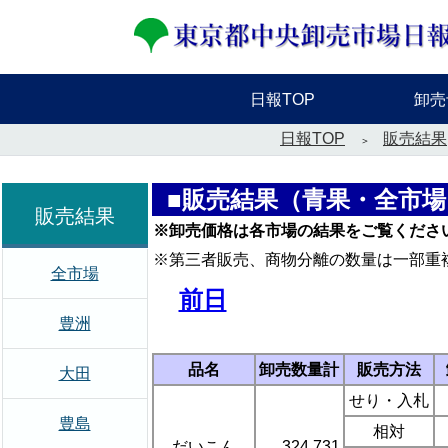
日報TOP
卸売
日報TOP
販売結果
■販売結果（青果・全市場
販売結果
※卸売価格は各市場の結果をご覧くださ
※第三者販売、商物分離の数量は一部重
全市場
前日
豊洲
品名
卸売数量計
販売方法
大田
せり・入札
豊島
相対
だいこん
324,731