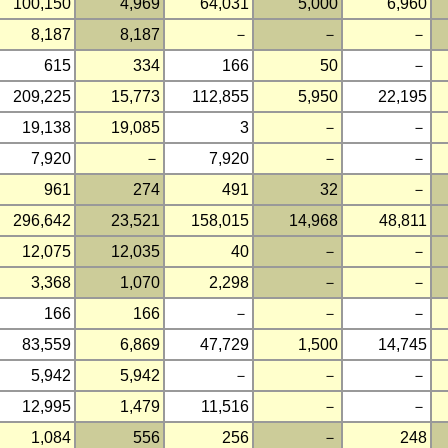
100,150
4,969
64,031
5,000
6,960
8,187
8,187
－
－
－
615
334
166
50
－
209,225
15,773
112,855
5,950
22,195
19,138
19,085
3
－
－
7,920
－
7,920
－
－
961
274
491
32
－
296,642
23,521
158,015
14,968
48,811
12,075
12,035
40
－
－
3,368
1,070
2,298
－
－
166
166
－
－
－
83,559
6,869
47,729
1,500
14,745
5,942
5,942
－
－
－
12,995
1,479
11,516
－
－
1,084
556
256
－
248