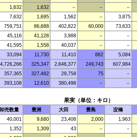
1,632
1,632
－
－
－
7,632
1,695
1,562
－
3,875
759,751
86,688
402,822
60,000
73,633
45,116
41,128
3,988
－
－
41,595
1,558
40,037
－
－
33,094
11,730
11,410
882
5,084
4,726,266
325,347
2,646,377
249,743
607,984
357,365
327,482
29,758
75
－
393,108
12,610
380,498
－
－
果実（単位：キロ）
卸売数量
豊洲
大田
豊島
淀橋
40,001
9,680
23,408
2,000
1,963
1,352
1,309
43
－
－