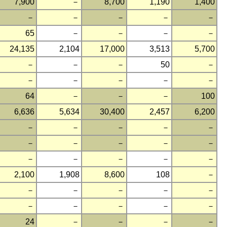
7,900
－
8,700
1,190
1,400
－
－
－
－
－
65
－
－
－
－
24,135
2,104
17,000
3,513
5,700
－
－
－
50
－
－
－
－
－
－
64
－
－
－
100
6,636
5,634
30,400
2,457
6,200
－
－
－
－
－
－
－
－
－
－
－
－
－
－
－
2,100
1,908
8,600
108
－
－
－
－
－
－
－
－
－
－
－
24
－
－
－
－