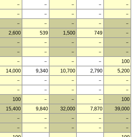
－
－
－
－
－
－
－
－
－
－
－
－
－
－
－
2,600
539
1,500
749
－
－
－
－
－
－
－
－
－
－
－
－
－
－
－
100
14,000
9,340
10,700
2,790
5,200
－
－
－
－
－
－
－
－
－
－
100
－
－
－
100
15,400
9,840
32,000
7,870
39,000
－
－
－
－
－
－
－
－
－
－