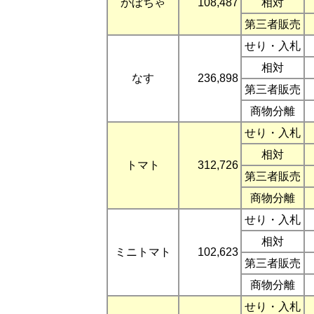
かぼちゃ
108,487
相対
第三者販売
せり・入札
相対
なす
236,898
第三者販売
商物分離
せり・入札
相対
トマト
312,726
第三者販売
商物分離
せり・入札
相対
ミニトマト
102,623
第三者販売
商物分離
せり・入札