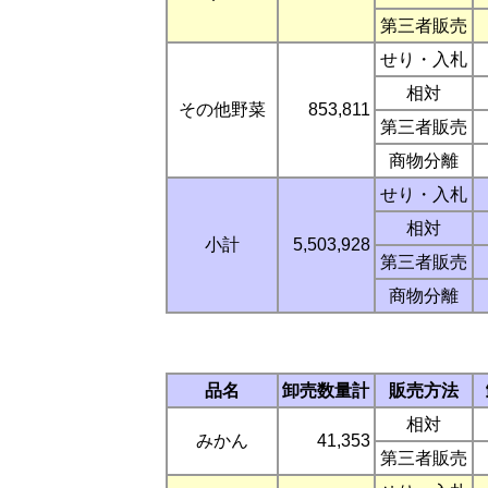
第三者販売
せり・入札
相対
その他野菜
853,811
第三者販売
商物分離
せり・入札
相対
小計
5,503,928
第三者販売
商物分離
品名
卸売数量計
販売方法
相対
みかん
41,353
第三者販売