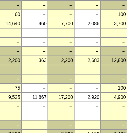
－
－
－
－
－
60
－
－
－
100
14,640
460
7,700
2,086
3,700
－
－
－
－
－
－
－
－
－
－
－
－
－
－
－
2,200
363
2,200
2,683
12,800
－
－
－
－
－
－
－
－
－
－
75
－
－
－
100
9,525
11,867
17,200
2,920
4,900
－
－
－
－
－
－
－
－
－
－
－
－
－
－
－