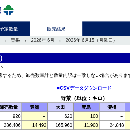
予定数量
販売結果
青果
2026年 6月
2026年 6月15（月曜日）
）
い
複するため、卸売数量計と数量内訳は一致しない場合がありま
■CSVデータダウンロード
野菜（単位：キロ）
卸売数量
豊洲
大田
豊島
淀橋
920
－
620
100
－
286,406
14,492
165,960
11,900
24,848