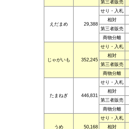
第三者販売
せり・入札
相対
えだまめ
29,388
第三者販売
商物分離
せり・入札
相対
じゃがいも
352,245
第三者販売
商物分離
せり・入札
相対
たまねぎ
446,831
第三者販売
商物分離
せり・入札
うめ
50,168
相対