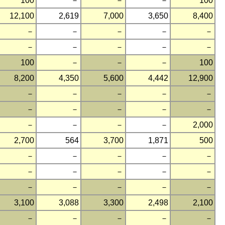
100
－
－
－
100
12,100
2,619
7,000
3,650
8,400
－
－
－
－
－
－
－
－
－
－
100
－
－
－
100
8,200
4,350
5,600
4,442
12,900
－
－
－
－
－
－
－
－
－
－
－
－
－
－
2,000
2,700
564
3,700
1,871
500
－
－
－
－
－
－
－
－
－
－
－
－
－
－
－
3,100
3,088
3,300
2,498
2,100
－
－
－
－
－