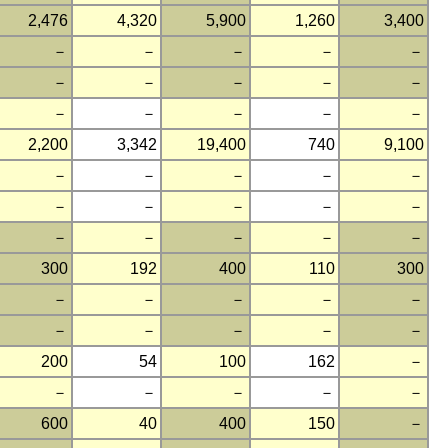
2,476
4,320
5,900
1,260
3,400
－
－
－
－
－
－
－
－
－
－
－
－
－
－
－
2,200
3,342
19,400
740
9,100
－
－
－
－
－
－
－
－
－
－
－
－
－
－
－
300
192
400
110
300
－
－
－
－
－
－
－
－
－
－
200
54
100
162
－
－
－
－
－
－
600
40
400
150
－