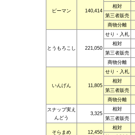
相対
ピーマン
140,414
第三者販売
商物分離
せり・入札
相対
とうもろこし
221,050
第三者販売
商物分離
せり・入札
相対
いんげん
11,805
第三者販売
商物分離
相対
スナップ実え
3,325
んどう
第三者販売
相対
そらまめ
12,450