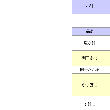
小計
品名
塩さけ
開干あじ
開干さんま
かまぼこ
すけこ