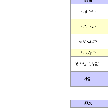
品名
活またい
活ひらめ
活かんぱち
活あなご
その他（活魚）
小計
品名