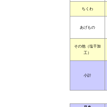
ちくわ
あげもの
その他（塩干加
工）
小計