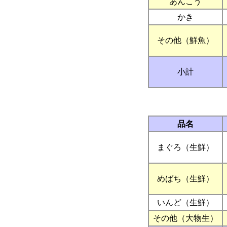
あんこう
かき
その他（鮮魚）
小計
品名
まぐろ（生鮮）
めばち（生鮮）
いんど（生鮮）
その他（大物生）