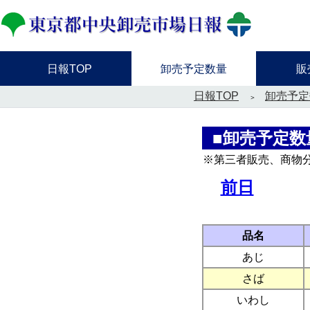
日報TOP
卸売予定数量
販
日報TOP
卸売予定
■卸売予定数
※第三者販売、商物
前日
品名
あじ
さば
いわし