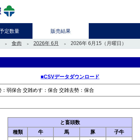
予定数量
販売結果
食肉
2026年 6月
2026年 6月15（月曜日）
■CSVデータダウンロード
勢：弱保合 交雑めす：保合 交雑去勢：保合
と畜頭数
種類
牛
馬
豚
子牛