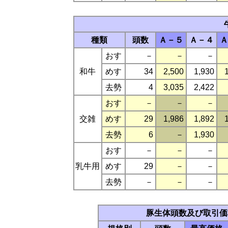
種類
頭数
Ａ－５
Ａ－４
Ａ
おす
－
－
－
和牛
めす
34
2,500
1,930
去勢
4
3,035
2,422
おす
－
－
－
交雑
めす
29
1,986
1,892
去勢
6
－
1,930
おす
－
－
－
乳牛用
めす
29
－
－
去勢
－
－
－
豚生体頭数及び取引価