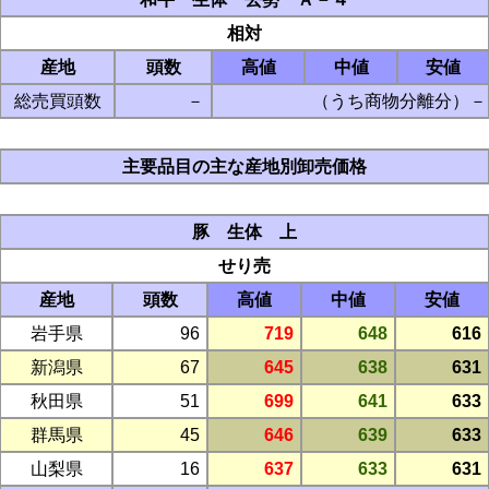
相対
産地
頭数
高値
中値
安値
総売買頭数
－
（うち商物分離分）－
主要品目の主な産地別卸売価格
豚 生体 上
せり売
産地
頭数
高値
中値
安値
岩手県
96
719
648
616
新潟県
67
645
638
631
秋田県
51
699
641
633
群馬県
45
646
639
633
山梨県
16
637
633
631