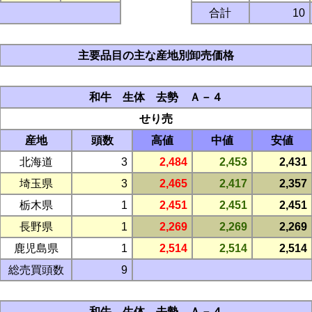
合計
10
主要品目の主な産地別卸売価格
和牛 生体 去勢 Ａ－４
せり売
産地
頭数
高値
中値
安値
北海道
3
2,484
2,453
2,431
埼玉県
3
2,465
2,417
2,357
栃木県
1
2,451
2,451
2,451
長野県
1
2,269
2,269
2,269
鹿児島県
1
2,514
2,514
2,514
総売買頭数
9
和牛 生体 去勢 Ａ－４