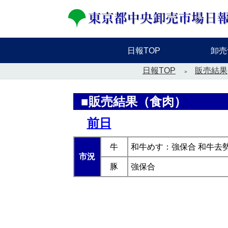
日報TOP
卸売
日報TOP
販売結果
■販売結果（食肉）
前日
牛
和牛めす：強保合 和牛去
市況
豚
強保合