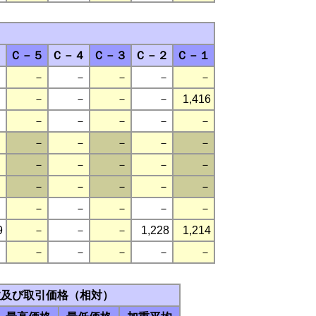
）
１
Ｃ－５
Ｃ－４
Ｃ－３
Ｃ－２
Ｃ－１
－
－
－
－
－
－
－
－
－
－
－
1,416
－
－
－
－
－
－
－
－
－
－
－
－
－
－
－
－
－
－
－
－
－
－
－
－
－
－
－
－
－
－
9
－
－
－
1,228
1,214
－
－
－
－
－
－
数及び取引価格（相対）