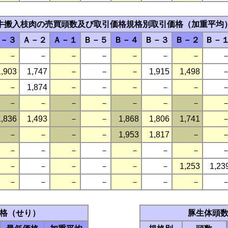
牛搬入枝肉の売買頭数及び取引価格規格別取引価格（加重平均
－３
Ａ－２
Ａ－１
Ｂ－５
Ｂ－４
Ｂ－３
Ｂ－２
Ｂ－
－
－
－
－
－
－
－
1,903
1,747
－
－
－
1,915
1,498
－
1,874
－
－
－
－
－
－
－
－
－
－
－
－
1,836
1,493
－
－
1,868
1,806
1,741
－
－
－
－
1,953
1,817
－
－
－
－
－
－
－
－
－
－
－
－
－
－
1,253
1,23
－
－
－
－
－
－
－
格（せり）
豚生体頭