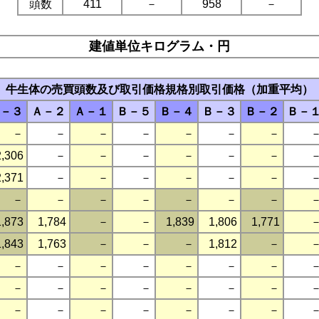
頭数
411
－
958
－
建値単位キログラム・円
牛生体の売買頭数及び取引価格規格別取引価格（加重平均）
－３
Ａ－２
Ａ－１
Ｂ－５
Ｂ－４
Ｂ－３
Ｂ－２
Ｂ－
－
－
－
－
－
－
－
2,306
－
－
－
－
－
－
2,371
－
－
－
－
－
－
－
－
－
－
－
－
－
1,873
1,784
－
－
1,839
1,806
1,771
1,843
1,763
－
－
－
1,812
－
－
－
－
－
－
－
－
－
－
－
－
－
－
－
－
－
－
－
－
－
－