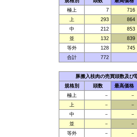
規格別
頭数
最高価格
極上
7
716
上
293
864
中
212
853
並
132
839
等外
128
745
合計
772
豚搬入枝肉の売買頭数及び
規格別
頭数
最高価格
極上
－
－
上
－
－
中
－
－
並
－
－
等外
－
－