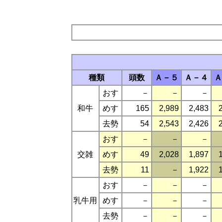
種類
頭数
Ａ－５
Ａ－４
Ａ
おす
－
－
－
和牛
めす
165
2,989
2,483
去勢
54
2,543
2,426
おす
－
－
－
交雑
めす
49
2,028
1,897
去勢
11
－
1,922
おす
－
－
－
乳牛用
めす
－
－
－
去勢
－
－
－