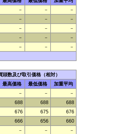
最高価格
最低価格
加重平均
－
－
－
－
－
－
－
－
－
－
－
－
－
－
－
買頭数及び取引価格（相対）
最高価格
最低価格
加重平均
－
－
－
688
688
688
676
675
676
666
656
660
－
－
－