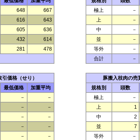
最低価格
加重平均
規格別
頭数
648
667
極上
－
616
643
上
－
605
636
中
－
432
614
並
－
281
478
等外
－
合計
－
取引価格（せり）
豚搬入枝肉の売
最低価格
加重平均
規格別
頭数
－
－
極上
－
－
－
上
1
－
－
中
2
－
－
並
7
－
－
等外
－