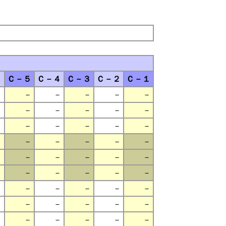
１
Ｃ－５
Ｃ－４
Ｃ－３
Ｃ－２
Ｃ－１
－
－
－
－
－
－
－
－
－
－
－
－
－
－
－
－
－
－
－
－
－
－
－
－
－
－
－
－
－
－
－
－
－
－
－
－
－
－
－
－
－
－
－
－
－
－
－
－
－
－
－
－
－
－