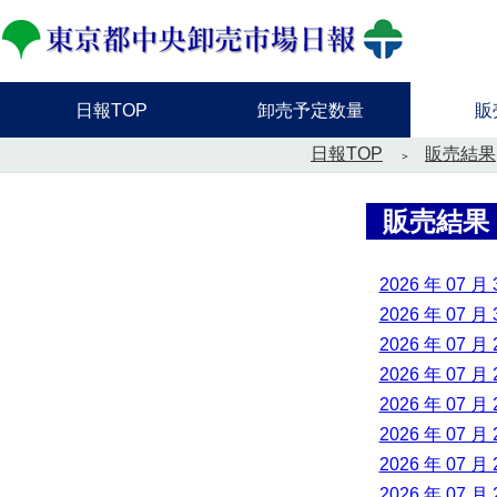
日報TOP
卸売予定数量
販
日報TOP
販売結果
販売結果
2026 年 07 月 
2026 年 07 月 
2026 年 07 月 
2026 年 07 月 
2026 年 07 月 
2026 年 07 月 
2026 年 07 月 
2026 年 07 月 