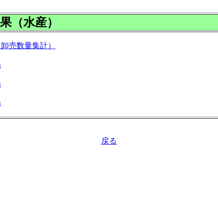
果（水産）
（卸売数量集計）
場
場
場
戻る