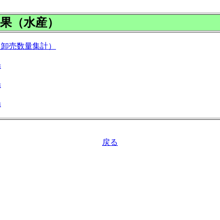
果（水産）
（卸売数量集計）
場
場
場
戻る