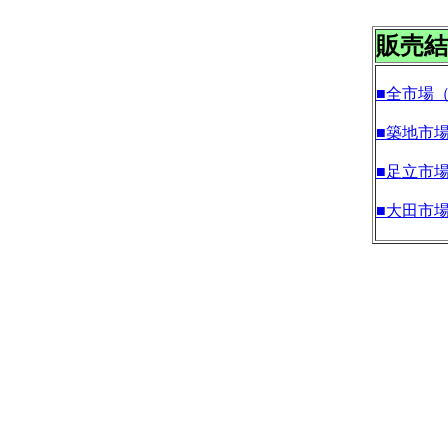
販売結
■全市場
■築地市
■足立市
■大田市