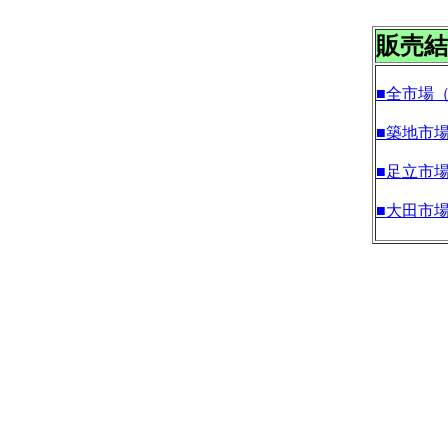
販売結
■全市場
■築地市
■足立市
■大田市