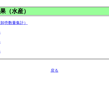
果（水産）
（卸売数量集計）
場
場
場
戻る