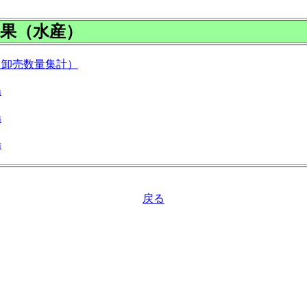
果（水産）
（卸売数量集計）
場
場
場
戻る