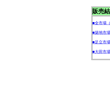
販売結
■全市場
■築地市
■足立市
■大田市