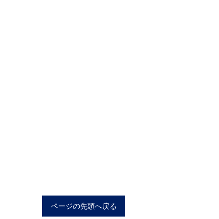
ページの先頭へ戻る