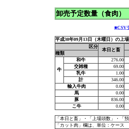
卸売予定数量（食肉）
■CS
平成30年09月13日（木曜日）の上
区分
本日と畜
種類
和牛
276.00
交雑種
69.00
牛
乳牛
1.00
計
346.00
輸入牛肉
0.00
馬
0.00
豚
836.00
こ牛
0.00
「本日と畜」・「上場頭数」・「預
「カット肉」欄は、単位：ケース