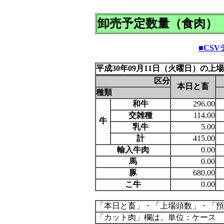
卸売予定数量（食肉）
■CS
平成30年09月11日（火曜日）の上
区分
本日と畜
種類
和牛
296.00
交雑種
114.00
牛
乳牛
5.00
計
415.00
輸入牛肉
0.00
馬
0.00
豚
680.00
こ牛
0.00
「本日と畜」・「上場頭数」・「預
「カット肉」欄は、単位：ケース