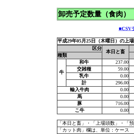
卸売予定数量（食肉）
■CS
平成29年05月25日（木曜日）の上
区分
本日と畜
種類
和牛
237.00
交雑種
59.00
牛
乳牛
0.00
計
296.00
輸入牛肉
0.00
馬
0.00
豚
716.00
こ牛
0.00
「本日と畜」・「上場頭数」・「預
「カット肉」欄は、単位：ケース