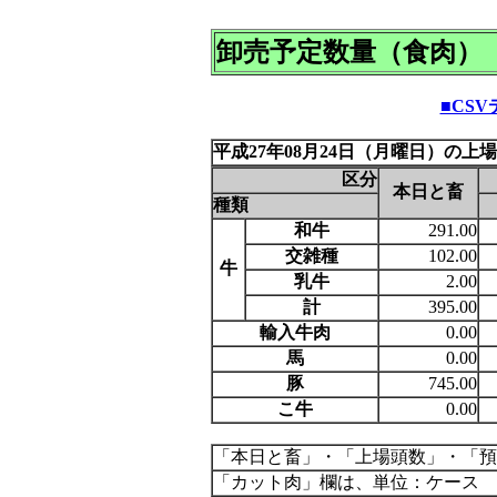
卸売予定数量（食肉）
■CS
平成27年08月24日（月曜日）の上
区分
本日と畜
種類
和牛
291.00
交雑種
102.00
牛
乳牛
2.00
計
395.00
輸入牛肉
0.00
馬
0.00
豚
745.00
こ牛
0.00
「本日と畜」・「上場頭数」・「預
「カット肉」欄は、単位：ケース