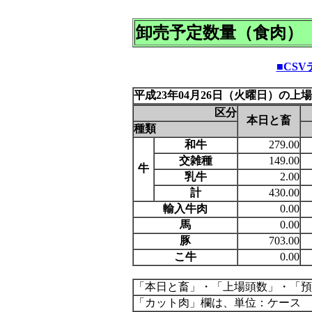
卸売予定数量（食肉）
■CS
平成23年04月26日（火曜日）の上
区分
本日と畜
種類
和牛
279.00
交雑種
149.00
牛
乳牛
2.00
計
430.00
輸入牛肉
0.00
馬
0.00
豚
703.00
こ牛
0.00
「本日と畜」・「上場頭数」・「預
「カット肉」欄は、単位：ケース