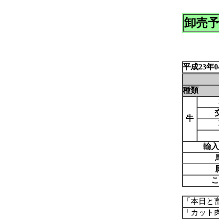
卸売
平成23年
種類
牛
輸入
こ
「本日と
「カット