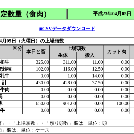
予定数量（食肉）
平成23年04月05
■CSVデータダウンロード
04月05日（火曜日）の上場頭数
区分
上場頭数
本日と畜
カット肉
生体
搬入
和牛
325.00
311.00
11.00
0.00
交雑種
102.00
116.00
12.50
0.00
乳牛
3.00
1.00
14.00
0.00
計
430.00
428.00
37.50
0.00
牛肉
0.00
0.00
0.00
0.00
馬
0.00
0.00
0.00
0.00
豚
650.00
901.00
0.00
100.00
牛
0.00
0.00
0.00
0.00
畜」・「上場頭数」・「預り頭数」欄は、単位：頭
肉」欄は、単位：ケース