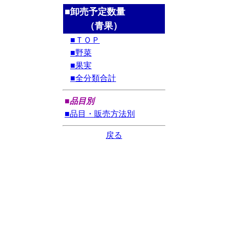
■卸売予定数量
（青果）
■ＴＯＰ
■野菜
■果実
■全分類合計
■品目別
■品目・販売方法別
戻る