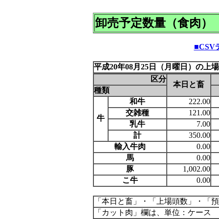
卸売予定数量（食肉）
■CS
平成20年08月25日（月曜日）の上
区分
本日と畜
種類
和牛
222.00
交雑種
121.00
牛
乳牛
7.00
計
350.00
輸入牛肉
0.00
馬
0.00
豚
1,002.00
こ牛
0.00
「本日と畜」・「上場頭数」・「預
「カット肉」欄は、単位：ケース