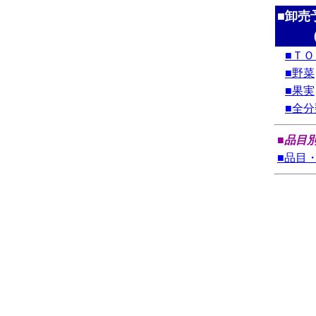
■卸売
■ＴＯ
■野菜
■果実
■全
■品目
■品目