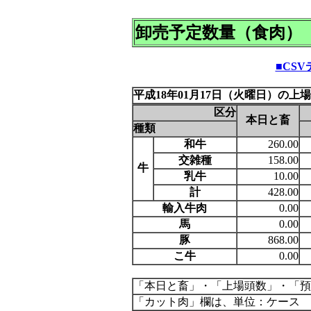
卸売予定数量（食肉）
■CS
平成18年01月17日（火曜日）の上
区分
本日と畜
種類
和牛
260.00
交雑種
158.00
牛
乳牛
10.00
計
428.00
輸入牛肉
0.00
馬
0.00
豚
868.00
こ牛
0.00
「本日と畜」・「上場頭数」・「預
「カット肉」欄は、単位：ケース