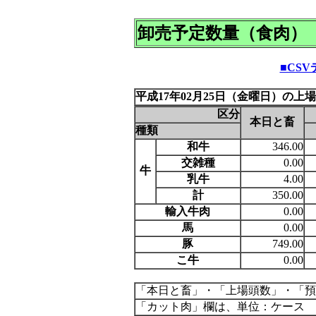
卸売予定数量（食肉）
■CS
平成17年02月25日（金曜日）の上
区分
本日と畜
種類
和牛
346.00
交雑種
0.00
牛
乳牛
4.00
計
350.00
輸入牛肉
0.00
馬
0.00
豚
749.00
こ牛
0.00
「本日と畜」・「上場頭数」・「預
「カット肉」欄は、単位：ケース