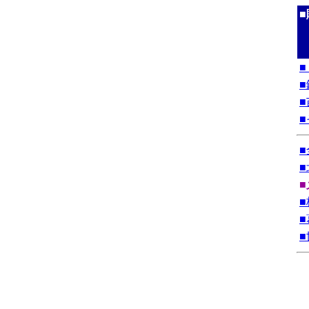
■
■
■
■
■