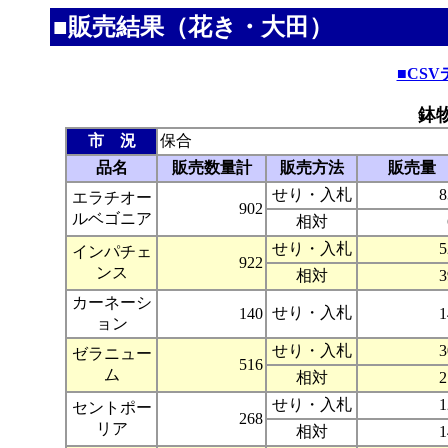
■販売結果（花き・大田）
■CS
鉢
市 況
保合
品名
販売数量計
販売方法
販売量
せり・入札
8
エラチオー
902
ルベゴニア
相対
せり・入札
5
インパチェ
922
ンス
相対
3
カーネーシ
せり・入札
140
1
ョン
せり・入札
3
ゼラニュー
516
ム
相対
2
せり・入札
1
セントポー
268
リア
相対
1