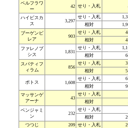
ベルフラワ
せり・入札
42
ー
せり・入札
1,
ハイビスカ
3,297
ス
相対
1,
せり・入札
4
ブーゲンビ
903
レア
相対
4
せり・入札
1,
ファレノプ
1,831
シス
相対
6
せり・入札
3
スパティフ
856
ィラム
相対
5
せり・入札
6
ポトス
1,608
相対
9
せり・入札
マッサンゲ
43
アーナ
相対
せり・入札
ベンジャミ
232
ン
相対
2
つつじ
209
せり・入札
2