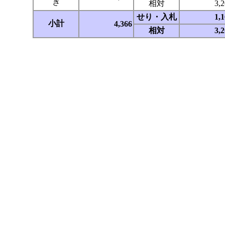
き
相対
3,
せり・入札
1,
小計
4,366
相対
3,