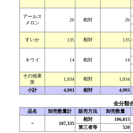
アールス
26
相対
26
メロン
すいか
相対
135
135
キウイ
14
相対
14
その他果
相対
1,934
1,934
実
小計
4,993
相対
4,993
全分類
品名
卸売数量計
販売方法
卸売数量
相対
106,815
－
107,335
第三者等
520