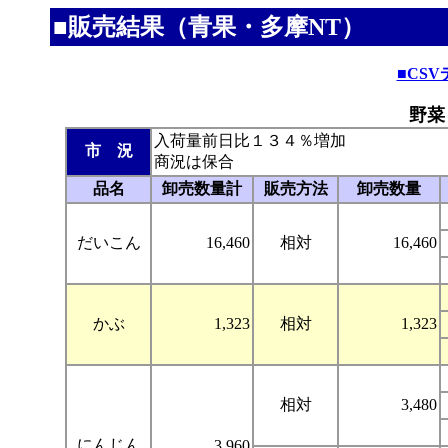
■販売結果（青果・多摩NT）
■CS
野菜
入荷量前日比１３４％増加
市 況
商況は保合
品名
卸売数量計
販売方法
卸売数量
だいこん
16,460
相対
16,460
かぶ
1,323
相対
1,323
相対
3,480
にんじん
3,960