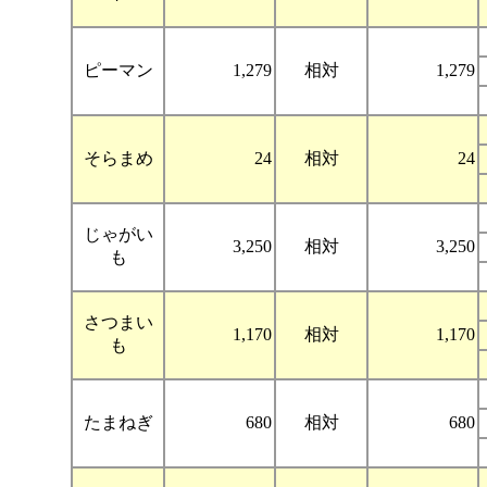
ピーマン
1,279
相対
1,279
そらまめ
24
相対
24
じゃがい
3,250
相対
3,250
も
さつまい
1,170
相対
1,170
も
たまねぎ
680
相対
680