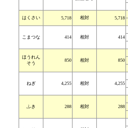
はくさい
相対
5,718
5,718
こまつな
414
相対
414
ほうれん
850
相対
850
そう
ねぎ
4,255
相対
4,255
ふき
288
相対
288