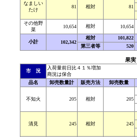
なましい
81
相対
81
たけ
その他野
相対
10,654
10,654
菜
相対
101,822
小計
102,342
第三者等
520
果実
入荷量前日比４１％増加
市 況
商況は保合
品名
卸売数量計
販売方法
卸売数量
不知火
205
相対
205
清見
245
相対
245