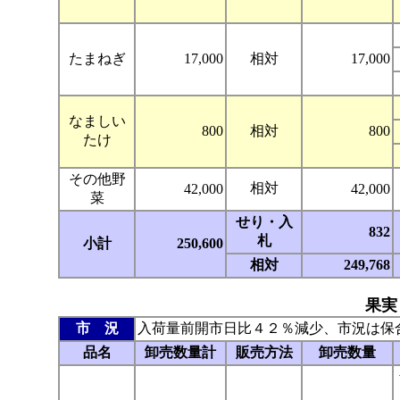
たまねぎ
17,000
相対
17,000
なましい
800
相対
800
たけ
その他野
相対
42,000
42,000
菜
せり・入
832
札
小計
250,600
相対
249,768
果実
市 況
入荷量前開市日比４２％減少、市況は保
品名
卸売数量計
販売方法
卸売数量