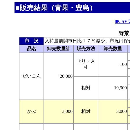
■販売結果（青果・豊島）
■CS
野菜
市 況
入荷量前開市日比１７％減少、市況は保
品名
卸売数量計
販売方法
卸売数量
せり・入
100
札
だいこん
20,000
相対
19,900
かぶ
3,000
相対
3,000