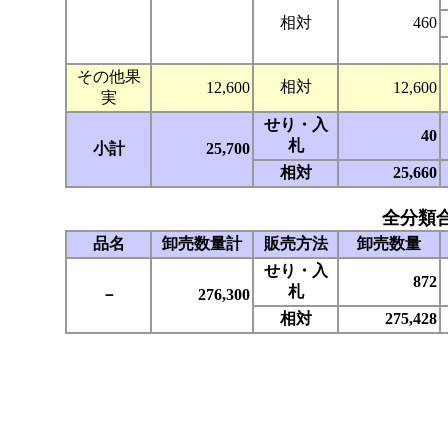
相対
460
その他果
相対
12,600
12,600
実
せり・入
40
札
小計
25,700
相対
25,660
全分類
品名
卸売数量計
販売方法
卸売数量
せり・入
872
札
－
276,300
相対
275,428