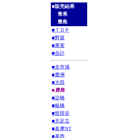
■販売結果
青果
豊島
■ＴＯＰ
■野菜
■果実
■合計
■全市場
■豊洲
■大田
■豊島
■淀橋
■板橋
■世田谷
■北足立
■多摩NT
■葛西