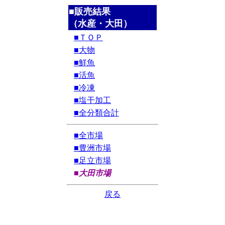
■販売結果
（水産・大田）
■ＴＯＰ
■大物
■鮮魚
■活魚
■冷凍
■塩干加工
■全分類合計
■全市場
■豊洲市場
■足立市場
■大田市場
戻る