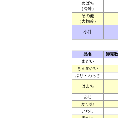
めばち
（冷凍）
その他
（大物冷）
小計
品名
卸売
まだい
きんめだい
ぶり・わらさ
はまち
あじ
かつお
いわし