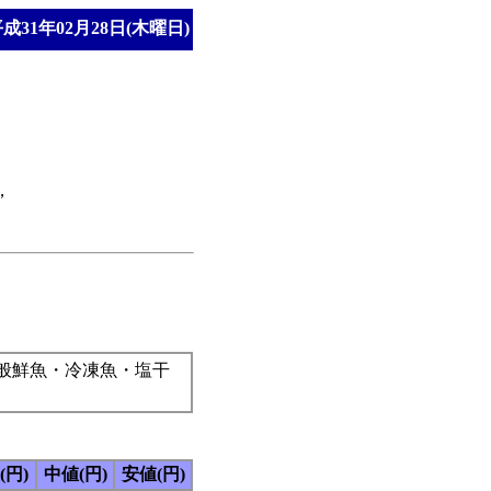
成31年02月28日(木曜日)
，
一般鮮魚・冷凍魚・塩干
(円)
中値(円)
安値(円)