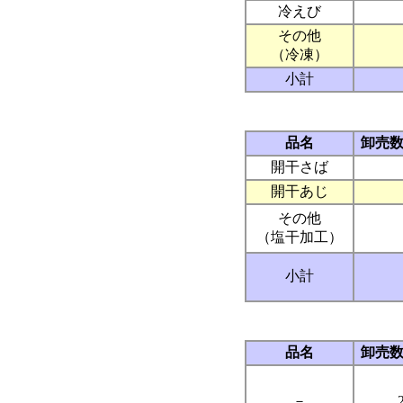
冷えび
その他
（冷凍）
小計
品名
卸売
開干さば
開干あじ
その他
（塩干加工）
小計
品名
卸売
－