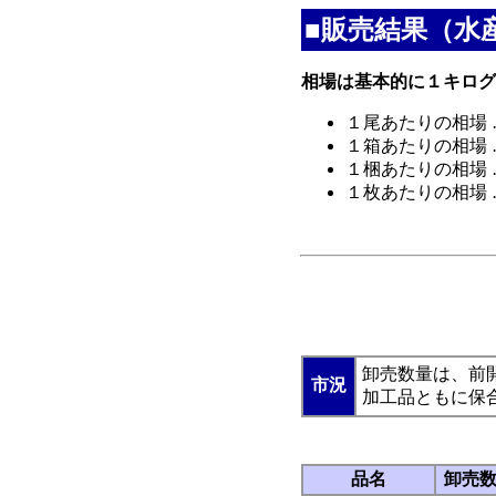
■販売結果（水
相場は基本的に１キログ
１尾あたりの相場 
１箱あたりの相場 
１梱あたりの相場 
１枚あたりの相場 
開干あじ
卸売数量は、前
市況
加工品ともに保
品名
卸売