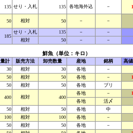
せり・入札
各地海外込
－
135
135
相対
－
－
50
50
せり・入札
135
－
－
185
相対
50
－
－
鮮魚（単位：キロ）
数量計
販売方法
卸売数量
産地
銘柄
高値
30
相対
30
各地
－
50
相対
50
各地
－
50
相対
50
各地
ブリ
各地
－
相対
400
400
各地
活〆
50
相対
50
各地
中
100
相対
100
各地
－
50
相対
50
各地
－