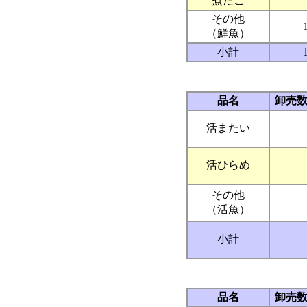
煮だこ
その他
（鮮魚）
小計
品名
卸売
活またい
活ひらめ
その他
（活魚）
小計
品名
卸売