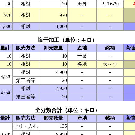
30
相対
30
海外
BT16-20
相対
－
－
970
970
1,000
相対
1,000
－
－
塩干加工（単位：キロ）
数量計
販売方法
卸売数量
産地
銘柄
高値
10
相対
10
千葉
－
10
相対
10
各地
大～小
相対
4,900
－
－
4,920
第三者等
20
－
－
相対
4,920
－
－
4,940
第三者等
20
－
－
全分類合計（単位：キロ）
数量計
販売方法
卸売数量
産地
銘柄
高値
せり・入札
135
－
－
23,205
相対
19,950
－
－