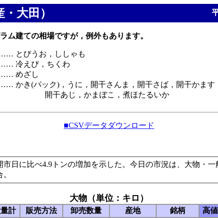
産・大田）
平
ラム建ての相場ですが，例外もあります。
…… とびうお，ししゃも
…… 冷えび，ちくわ
…… めざし
…… かき(パック)，うに，開干さんま，開干さば，開干かます
，かまぼこ，煮ほたるいか
■CSVデータダウンロード
開市日に比べ4.9トンの増加を示した。今日の市況は、大物・
合。
大物（単位：キロ）
数量計
販売方法
卸売数量
産地
銘柄
高値