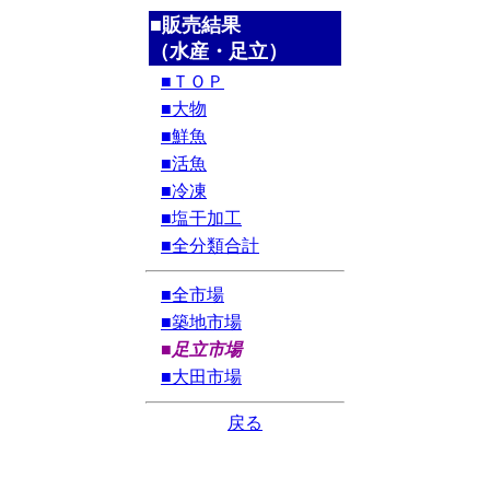
■販売結果
（水産・足立）
■ＴＯＰ
■大物
■鮮魚
■活魚
■冷凍
■塩干加工
■全分類合計
■全市場
■築地市場
■足立市場
■大田市場
戻る