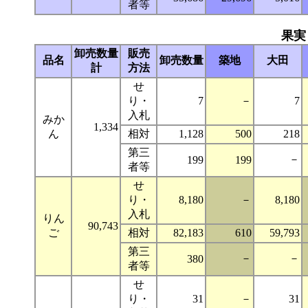
者等
果実
卸売数量
販売
品名
卸売数量
築地
大田
計
方法
せ
り・
7
－
7
入札
みか
1,334
ん
相対
1,128
500
218
第三
－
199
199
者等
せ
り・
8,180
－
8,180
入札
りん
90,743
ご
相対
82,183
610
59,793
第三
－
－
380
者等
せ
り・
31
－
31