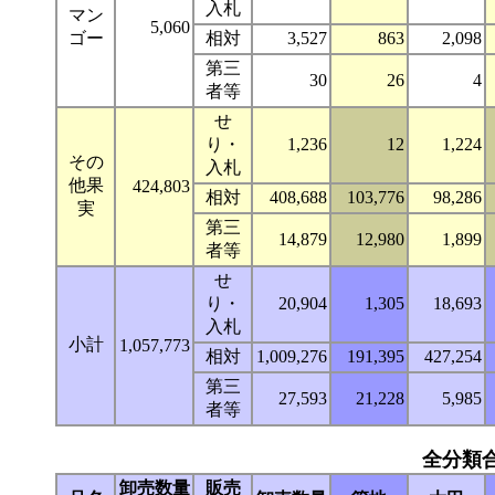
入札
マン
5,060
ゴー
相対
3,527
863
2,098
第三
30
26
4
者等
せ
り・
1,236
12
1,224
その
入札
他果
424,803
相対
408,688
103,776
98,286
実
第三
14,879
12,980
1,899
者等
せ
り・
20,904
1,305
18,693
入札
小計
1,057,773
相対
1,009,276
191,395
427,254
第三
27,593
21,228
5,985
者等
全分類
卸売数量
販売