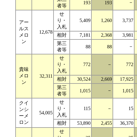
－
193
193
者等
せ
り・
5,409
1,260
3,737
アー
入札
ルス
12,678
メロ
相対
7,181
2,368
3,981
ン
第三
－
88
88
者等
せ
り・
772
－
772
貴味
入札
メロ
32,311
相対
30,524
2,669
17,925
ン
第三
－
1,015
1,015
者等
せ
クイ
り・
115
－
15
ンシ
54,005
入札
ーメ
ロン
相対
53,890
2,455
36,370
せ