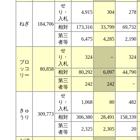
せ
り・
4,915
304
278
入札
ねぎ
184,706
相対
173,316
33,799
69,732
第三
6,475
4,285
2,190
者等
せ
り・
324
－
324
ブロ
入札
ッコ
80,858
相対
80,292
6,097
44,790
リー
第三
－
242
242
者等
せ
り・
1,068
80
482
入札
きゅ
309,773
うり
相対
306,380
28,491
158,339
第三
2,325
2,305
20
者等