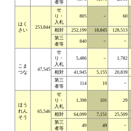
者等
せ
り・
805
－
60
入札
はく
253,844
さい
相対
252,199
18,845
128,513
第三
－
－
840
者等
せ
り・
5,486
－
1,782
入札
こま
47,545
つな
相対
41,945
5,155
20,839
第三
－
114
10
者等
せ
り・
1,398
101
29
ほう
入札
れん
65,546
相対
64,099
7,151
25,509
そう
第三
－
49
49
者等