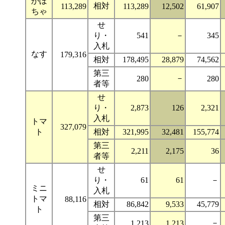
かぼ
相対
113,289
113,289
12,502
61,907
ちゃ
せ
り・
541
－
345
入札
なす
179,316
相対
178,495
28,879
74,562
第三
－
280
280
者等
せ
り・
2,873
126
2,321
入札
トマ
327,079
ト
相対
321,995
32,481
155,774
第三
2,211
2,175
36
者等
せ
り・
61
61
－
ミニ
入札
トマ
88,116
相対
86,842
9,533
45,779
ト
第三
－
1,213
1,213