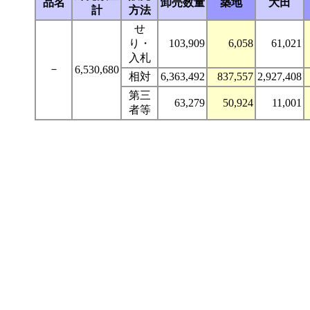
品名
卸売数量
築地
大田
計
方法
せ
り・
103,909
6,058
61,021
入札
－
6,530,680
相対
6,363,492
837,557
2,927,408
第三
63,279
50,924
11,001
者等