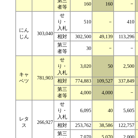
第三
－
160
160
者等
せ
り・
510
－
410
入札
にん
303,040
じん
相対
302,500
49,139
113,296
第三
－
－
30
者等
せ
り・
3,020
50
2,500
入札
キャ
781,903
ベツ
相対
774,883
109,527
337,849
第三
－
4,000
4,000
者等
せ
り・
6,095
40
5,605
入札
レタ
266,927
ス
相対
253,762
38,586
122,757
第三
7,070
5,070
2,000