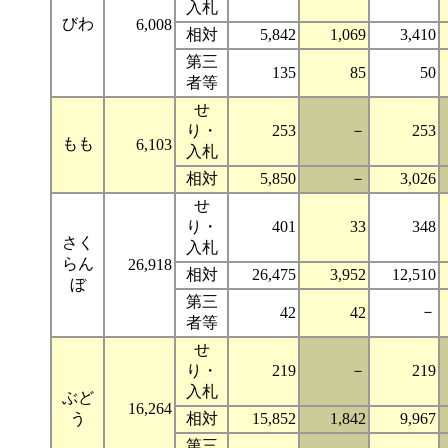
入札
びわ
6,008
相対
5,842
1,069
3,410
第三
135
85
50
者等
せ
り・
253
－
253
もも
6,103
入札
相対
5,850
－
3,026
せ
り・
401
33
348
さく
入札
らん
26,918
相対
26,475
3,952
12,510
ぼ
第三
－
42
42
者等
せ
り・
219
－
219
入札
ぶど
16,264
う
相対
15,852
1,842
9,967
第三