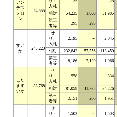
り・
25
－
25
アン
入札
デス
54,555
メロ
相対
54,235
1,800
31,985
ン
第三
－
295
295
者等
せ
り・
2,195
－
2,045
入札
すい
243,223
か
相対
232,842
57,756
113,459
第三
8,186
7,120
1,066
者等
せ
り・
558
－
334
こだ
入札
ます
83,768
相対
81,059
11,735
34,226
いか
第三
2,151
200
1,951
者等
せ
り・
1,503
－
1,503