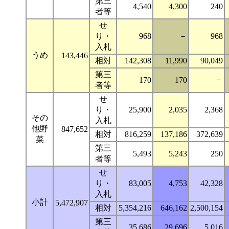
第三
4,540
4,300
240
者等
せ
り・
968
－
968
入札
うめ
143,446
相対
142,308
11,990
90,049
第三
－
170
170
者等
せ
り・
25,900
2,035
2,368
その
入札
他野
847,652
相対
816,259
137,186
372,639
菜
第三
5,493
5,243
250
者等
せ
り・
83,005
4,753
42,328
入札
小計
5,472,907
相対
5,354,216
646,162
2,500,154
第三
35,686
29,696
5,016