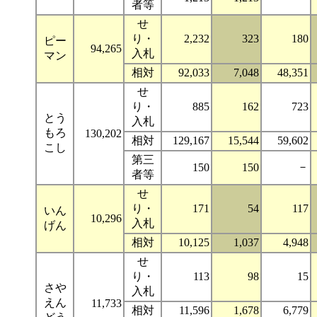
者等
せ
り・
2,232
323
180
ピー
94,265
入札
マン
相対
92,033
7,048
48,351
せ
り・
885
162
723
とう
入札
もろ
130,202
相対
129,167
15,544
59,602
こし
第三
－
150
150
者等
せ
り・
171
54
117
いん
10,296
入札
げん
相対
10,125
1,037
4,948
せ
り・
113
98
15
さや
入札
えん
11,733
相対
11,596
1,678
6,779