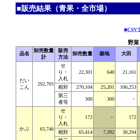
■販売結果（青果・全市場）
■CS
野菜
卸売数量
販売
品名
卸売数量
築地
大田
計
方法
せ
り・
22,301
640
21,161
入札
だい
292,705
こん
相対
270,104
25,201
106,253
第三
－
300
300
者等
せ
り・
172
－
172
入札
かぶ
65,746
相対
65,414
7,392
30,294