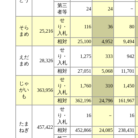
どう
第三
－
24
24
者等
せ
り・
116
36
80
そら
25,216
入札
まめ
相対
25,100
4,952
9,494
せ
り・
1,275
333
942
えだ
28,326
入札
まめ
相対
27,051
5,068
11,701
せ
じゃ
り・
1,760
310
1,450
がい
363,956
入札
も
相対
362,196
24,796
161,967
せ
り・
16
－
16
入札
たま
457,422
ねぎ
相対
452,866
24,085
238,431