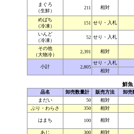
まぐろ
相対
211
（生鮮）
めばち
せり・入札
151
（冷凍）
いんど
せり・入札
52
（冷凍）
その他
相対
2,391
（大物冷）
せり・入札
小計
2,805
相対
鮮魚
品名
卸売数量計
販売方法
卸売
まだい
50
相対
ぶり・わらさ
350
相対
はまち
相対
100
あじ
300
相対