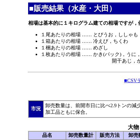
■販売結果（水産・大田）
相場は基本的に１キログラム建ての相場ですが，
１尾あたりの相場 …… とびうお，ししゃも
１箱あたりの相場 …… 冷えび，ちくわ
１梱あたりの相場 …… めざし
１枚あたりの相場 …… かき(パック)，う
開干あじ，かまぼこ，
■CS
卸売数量は、前開市日に比べ2.9トンの
市況
加工品ともに保合。
大物
品名
卸売数量計
販売方法
卸売