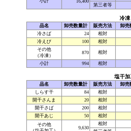
小計
16,400
第三者等
冷凍
品名
卸売数量計
販売方法
卸売
冷さば
24
相対
冷えび
100
相対
その他
相対
870
（冷凍）
小計
994
相対
塩干加
品名
卸売数量計
販売方法
卸売
しらす干
84
相対
開干さんま
20
相対
開干さば
200
相対
開干あじ
50
相対
相対
その他
9,630
（塩干加工）