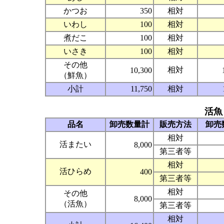
かつお
350
相対
いわし
100
相対
煮だこ
100
相対
いさき
100
相対
その他
相対
10,300
（鮮魚）
小計
11,750
相対
活魚
品名
卸売数量計
販売方法
卸売
相対
活またい
8,000
第三者等
相対
活ひらめ
400
第三者等
相対
その他
8,000
（活魚）
第三者等
相対