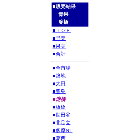
■販売結果
青果
淀橋
■ＴＯＰ
■野菜
■果実
■合計
■全市場
■築地
■大田
■豊島
■淀橋
■板橋
■世田谷
■北足立
■多摩NT
■葛西