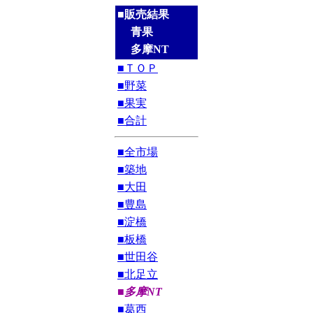
■販売結果
青果
多摩NT
■ＴＯＰ
■野菜
■果実
■合計
■全市場
■築地
■大田
■豊島
■淀橋
■板橋
■世田谷
■北足立
■多摩NT
■葛西