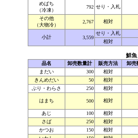
めばち
せり・入札
792
（冷凍）
その他
相対
2,767
（大物冷）
せり・入札
小計
3,559
相対
鮮魚
品名
卸売数量計
販売方法
卸売
まだい
300
相対
きんめだい
50
相対
ぶり・わらさ
250
相対
はまち
相対
500
あじ
100
相対
さば
250
相対
かつお
150
相対