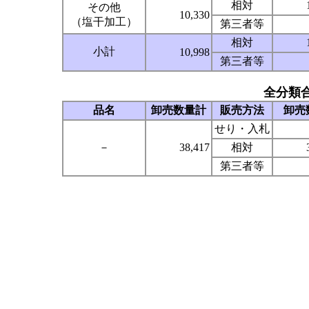
相対
その他
10,330
（塩干加工）
第三者等
相対
小計
10,998
第三者等
全分類
品名
卸売数量計
販売方法
卸売
せり・入札
－
38,417
相対
第三者等