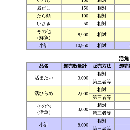
いわし
150
相対
煮だこ
150
相対
たら類
100
相対
いさき
50
相対
その他
相対
8,900
（鮮魚）
小計
10,950
相対
活魚
品名
卸売数量計
販売方法
卸売
相対
活またい
3,000
第三者等
相対
活ひらめ
2,000
第三者等
相対
その他
3,000
（活魚）
第三者等
相対
小計
8,000
第三者等