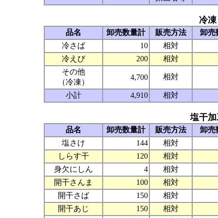
冷凍
品名
卸売数量計
販売方法
卸売
冷さば
10
相対
冷えび
200
相対
その他
相対
4,700
（冷凍）
小計
4,910
相対
塩干加
品名
卸売数量計
販売方法
卸売
塩さけ
144
相対
しらす干
120
相対
身欠にしん
4
相対
開干さんま
100
相対
開干さば
150
相対
開干あじ
150
相対