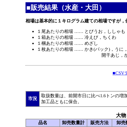
■販売結果（水産・大田）
相場は基本的に１キログラム建ての相場ですが，
１尾あたりの相場 …… とびうお，ししゃも
１箱あたりの相場 …… 冷えび，ちくわ
１梱あたりの相場 …… めざし
１枚あたりの相場 …… かき(パック)，う
開干あじ，かまぼこ，
■CS
取扱数量は、前開市日に比べ1.6トンの
市況
加工品ともに保合。
大物
品名
卸売数量計
販売方法
卸売