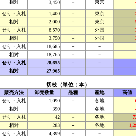
相対
－
東京
3,450
せり・入札
1,400
－
東京
相対
2,000
－
東京
せり・入札
8,570
－
外国
相対
3,750
－
外国
せり・入札
18,685
－
－
相対
18,765
－
－
せり・入札
28,655
－
－
相対
27,965
－
－
切枝（単位：本）
販売方法
卸売数量
品種
産地
高値
せり・入札
1,090
－
各地
相対
390
－
各地
せり・入札
42
－
各地
7
相対
283
－
各地
1,2
せり・入札
4,399
－
－