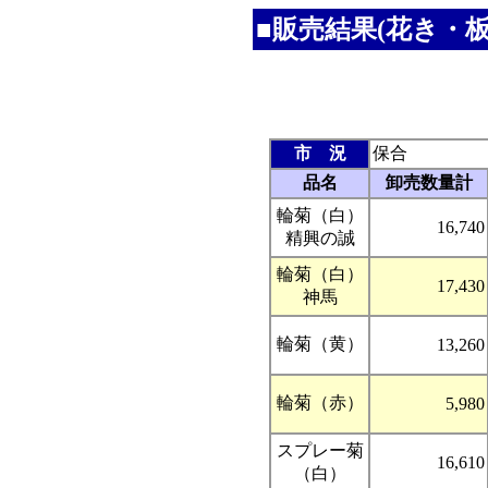
■販売結果(花き・板
市 況
保合
品名
卸売数量計
輪菊（白）
16,740
精興の誠
輪菊（白）
17,430
神馬
輪菊（黄）
13,260
輪菊（赤）
5,980
スプレー菊
16,610
（白）