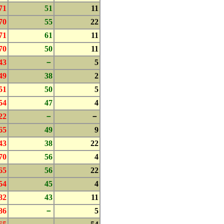
71
51
11
70
55
22
71
61
11
70
50
11
43
－
5
49
38
2
51
50
5
54
47
4
22
－
－
65
49
9
43
38
22
70
56
4
65
56
22
54
45
4
82
43
11
86
－
5