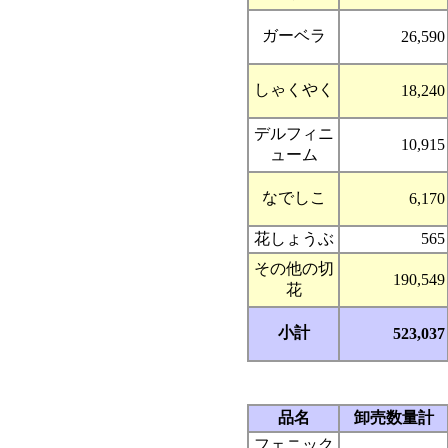
ガーベラ
26,590
しゃくやく
18,240
デルフィニ
10,915
ューム
なでしこ
6,170
花しょうぶ
565
その他の切
190,549
花
小計
523,037
品名
卸売数量計
フェニック