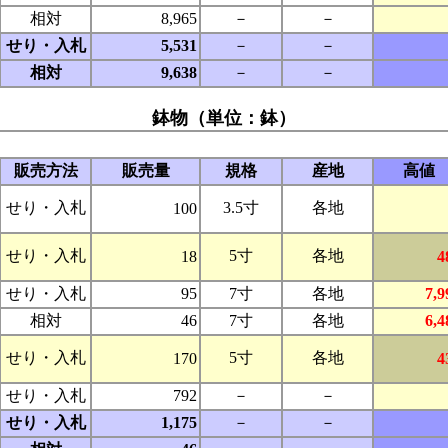
相対
8,965
－
－
せり・入札
5,531
－
－
相対
9,638
－
－
鉢物（単位：鉢）
販売方法
販売量
規格
産地
高値
せり・入札
3.5寸
各地
100
せり・入札
5寸
各地
18
4
せり・入札
95
7寸
各地
7,9
相対
46
7寸
各地
6,4
せり・入札
5寸
各地
170
4
せり・入札
792
－
－
せり・入札
1,175
－
－