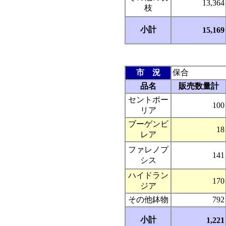
13,364
枝
小計
15,169
市 況
保合
品名
販売数量計
セントポー
100
リア
ブーゲンビ
18
レア
ファレノプ
141
シス
ハイドラン
170
ジア
その他鉢物
792
小計
1,221