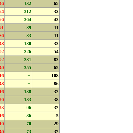
46
132
65
54
312
32
56
364
43
91
89
11
86
83
11
48
180
32
02
226
54
92
281
82
40
355
65
16
－
108
48
－
86
16
138
32
70
183
38
73
96
32
16
86
5
10
70
29
40
73
32