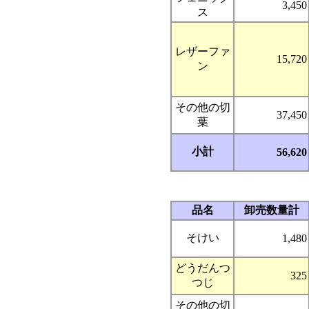
3,450
ス
レザーファ
15,720
ン
その他の切
37,450
葉
小計
56,620
品名
卸売数量計
そけい
1,480
どうだんつ
325
つじ
その他の切