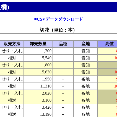
橋)
■CSVデータダウンロード
切花（単位：本）
販売方法
卸売数量
品種
産地
高値
せり・入札
1,200
－
愛知
相対
15,540
－
愛知
1
せり・入札
1,800
－
愛知
相対
15,630
－
愛知
1
せり・入札
1,950
－
各地
相対
11,310
－
各地
1
せり・入札
2,820
－
各地
相対
3,160
－
各地
せり・入札
3,420
－
各地
相対
13,190
－
各地