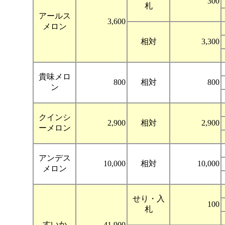
300
札
アールス
3,600
メロン
相対
3,300
貴味メロ
800
相対
800
ン
クインシ
2,900
相対
2,900
ーメロン
アンデス
10,000
相対
10,000
メロン
せり・入
100
札
すいか
41,900