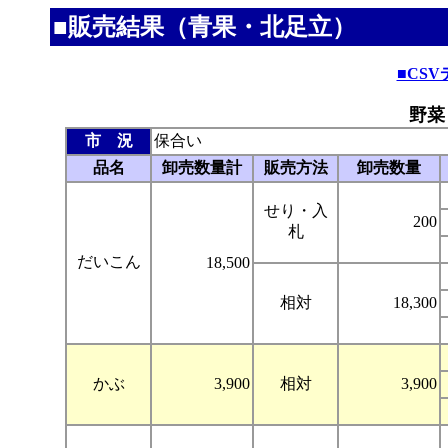
■販売結果（青果・北足立）
■CS
野菜
市 況
保合い
品名
卸売数量計
販売方法
卸売数量
せり・入
200
札
だいこん
18,500
相対
18,300
かぶ
3,900
相対
3,900