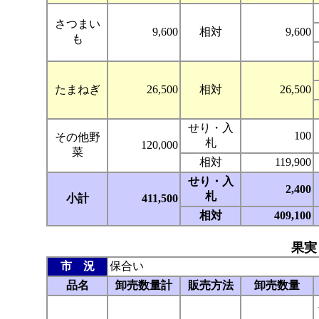
さつまい
9,600
相対
9,600
も
たまねぎ
26,500
相対
26,500
せり・入
100
その他野
札
120,000
菜
相対
119,900
せり・入
2,400
札
小計
411,500
相対
409,100
果実
市 況
保合い
品名
卸売数量計
販売方法
卸売数量