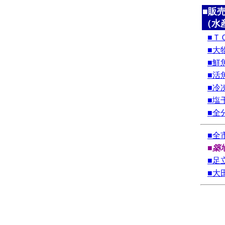
■販
（水
■Ｔ
■大
■鮮
■活
■冷
■塩
■全
■全
■築
■足
■大